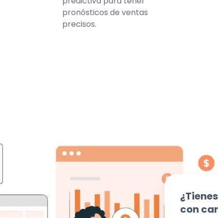
predictiva para tener
pronósticos de ventas
precisos.
¿Tienes
con ca