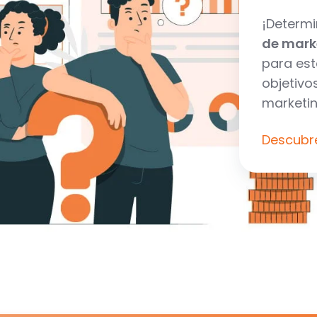
¡Determi
de marke
para est
objetivo
marketing
Descubre