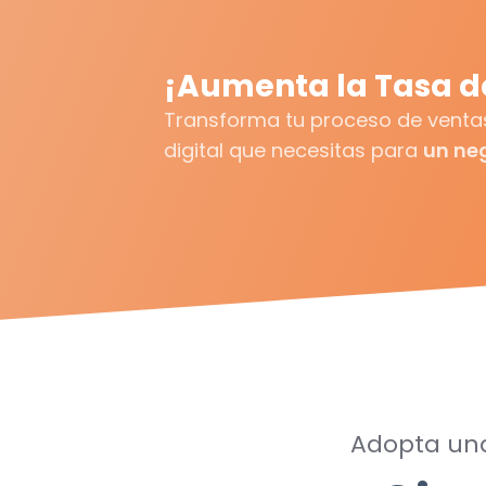
¡Aumenta la Tasa d
Transforma tu proceso de ventas
digital que necesitas para
un neg
Adopta una