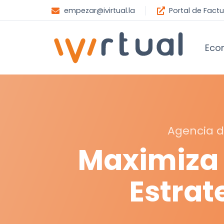
empezar@ivirtual.la
Portal de Fact
Eco
Agencia d
Maximiza 
Estrat