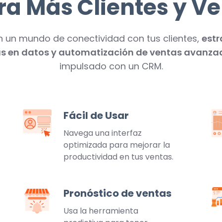
ra Más Clientes y V
n un mundo de conectividad con tus clientes,
estr
s en datos y automatización de ventas avanza
impulsado con un CRM.
Fácil de Usar
Fácil
An
de
Navega una interfaz
Usar
optimizada para mejorar la
productividad en tus ventas.
Pronóstico de ventas
Pronóstico
Ge
de
d
Usa la herramienta
ventas
Co