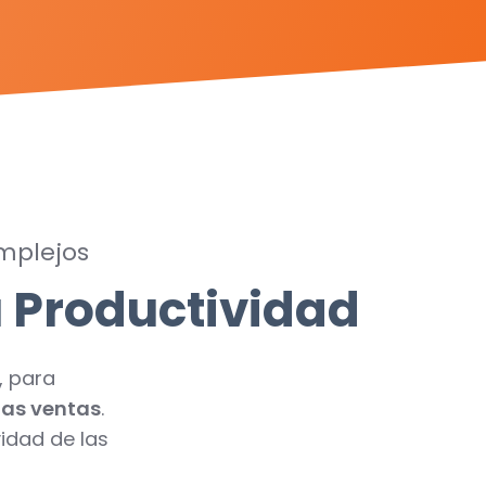
mplejos
u Productividad
, para
 las ventas
.
idad de las