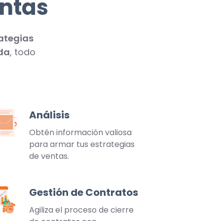
entas
ategias
da
, todo
Análisis
álisis
Obtén información valiosa
para armar tus estrategias
de ventas.
Gestión de Contratos
stión
e
Agiliza el proceso de cierre
ntratos