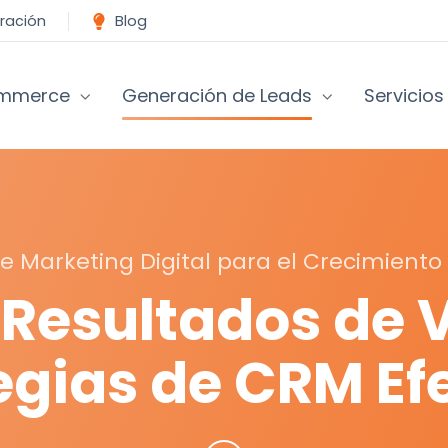
uración
Blog
mmerce
Generación de Leads
Servicios
e Marketing Digital para el Crecimiento
Resultados de 
egias de CRM Ef