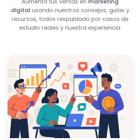
Aumentá tus ventas en
marketing
digital
usando nuestros consejos, guías y
recursos, todos respaldado por casos de
estudio reales y nuestra experiencia.
Marketing
Digital
Estratégico
para
PYMES:
Más
Allá
de
lo
Básico