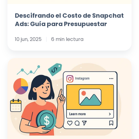
Descifrando el Costo de Snapchat
Ads: Guía para Presupuestar
10 jun, 2025
6 min lectura
Descifrando
el
Costo
de
Instagram
Ads:
Guía
para
una