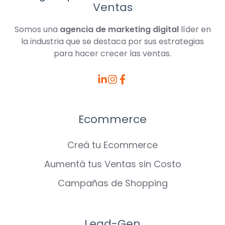
Ventas
Somos una
agencia de marketing digital
líder en
la industria que se destaca por sus estrategias
para hacer crecer las ventas.
Browse
Browse
Browse
our
our
our
LinkedIn
Instagram
Facebook
Ecommerce
posts
posts
posts
Creá tu Ecommerce
Aumentá tus Ventas sin Costo
Campañas de Shopping
Lead-Gen