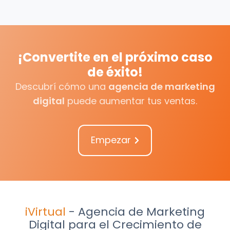
¡Convertite en el próximo caso
de éxito!
Descubrí cómo una
agencia de marketing
digital
puede aumentar tus ventas.
Empezar
iVirtual
- Agencia de Marketing
Digital para el Crecimiento de