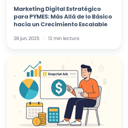
hacia
Marketing Digital Estratégico
un
para PYMES: Más Allá de lo Básico
Crecimiento
hacia un Crecimiento Escalable
Escalable
28 jun, 2025
12 min lectura
Descifrando
el
Costo
de
Snapchat
Ads:
Guía
para
Presupuestar