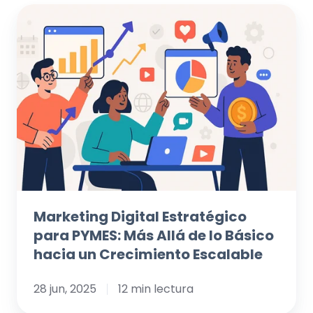
Marketing
Digital
Estratégico
para
PYMES:
Más
Allá
de
lo
Básico
hacia
Marketing Digital Estratégico
un
para PYMES: Más Allá de lo Básico
Crecimiento
hacia un Crecimiento Escalable
Escalable
28 jun, 2025
12 min lectura