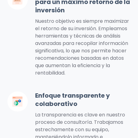
para un máximo retorno de la
basada
inversión
en
datos
Nuestro objetivo es siempre maximizar
para
el retorno de su inversión. Empleamos
herramientas y técnicas de análisis
un
avanzadas para recopilar información
máximo
significativa, lo que nos permite hacer
retorno
recomendaciones basadas en datos
de
que aumentan la eficiencia y la
la
rentabilidad.
inversión
Enfoque transparente y
Enfoque
colaborativo
transparente
y
La transparencia es clave en nuestro
colaborativo
proceso de consultoría. Trabajamos
estrechamente con su equipo,
manteniéndolo informado e